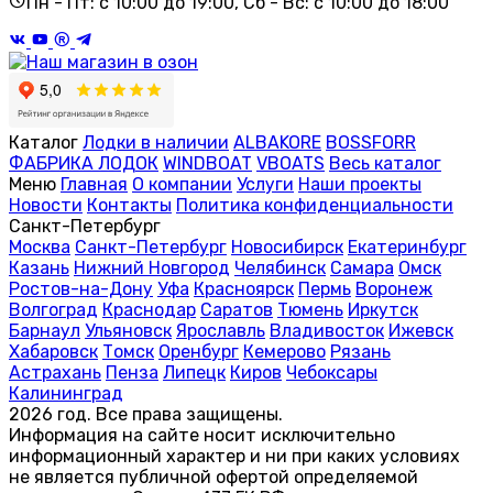
Пн - Пт: с 10:00 до 19:00, Сб - Вс: с 10:00 до 18:00
Каталог
Лодки в наличии
ALBAKORE
BOSSFORR
ФАБРИКА ЛОДОК
WINDBOAT
VBOATS
Весь каталог
Меню
Главная
О компании
Услуги
Наши проекты
Новости
Контакты
Политика конфиденциальности
Санкт-Петербург
Москва
Санкт-Петербург
Новосибирск
Екатеринбург
Казань
Нижний Новгород
Челябинск
Самара
Омск
Ростов-на-Дону
Уфа
Красноярск
Пермь
Воронеж
Волгоград
Краснодар
Саратов
Тюмень
Иркутск
Барнаул
Ульяновск
Ярославль
Владивосток
Ижевск
Хабаровск
Томск
Оренбург
Кемерово
Рязань
Астрахань
Пенза
Липецк
Киров
Чебоксары
Калининград
2026 год. Все права защищены.
Информация на сайте носит исключительно
информационный характер и ни при каких условиях
не является публичной офертой определяемой