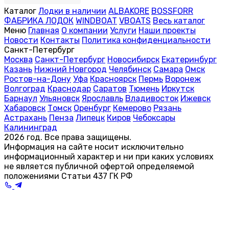
Каталог
Лодки в наличии
ALBAKORE
BOSSFORR
ФАБРИКА ЛОДОК
WINDBOAT
VBOATS
Весь каталог
Меню
Главная
О компании
Услуги
Наши проекты
Новости
Контакты
Политика конфиденциальности
Санкт-Петербург
Москва
Санкт-Петербург
Новосибирск
Екатеринбург
Казань
Нижний Новгород
Челябинск
Самара
Омск
Ростов-на-Дону
Уфа
Красноярск
Пермь
Воронеж
Волгоград
Краснодар
Саратов
Тюмень
Иркутск
Барнаул
Ульяновск
Ярославль
Владивосток
Ижевск
Хабаровск
Томск
Оренбург
Кемерово
Рязань
Астрахань
Пенза
Липецк
Киров
Чебоксары
Калининград
2026 год. Все права защищены.
Информация на сайте носит исключительно
информационный характер и ни при каких условиях
не является публичной офертой определяемой
положениями Статьи 437 ГК РФ