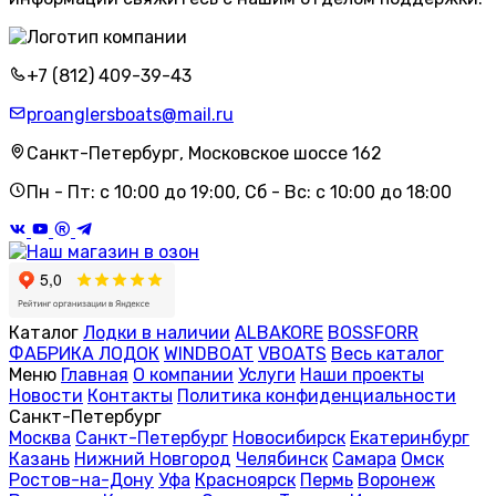
+7 (812) 409-39-43
proanglersboats@mail.ru
Санкт-Петербург, Московское шоссе 162
Пн - Пт: с 10:00 до 19:00, Сб - Вс: с 10:00 до 18:00
Каталог
Лодки в наличии
ALBAKORE
BOSSFORR
ФАБРИКА ЛОДОК
WINDBOAT
VBOATS
Весь каталог
Меню
Главная
О компании
Услуги
Наши проекты
Новости
Контакты
Политика конфиденциальности
Санкт-Петербург
Москва
Санкт-Петербург
Новосибирск
Екатеринбург
Казань
Нижний Новгород
Челябинск
Самара
Омск
Ростов-на-Дону
Уфа
Красноярск
Пермь
Воронеж