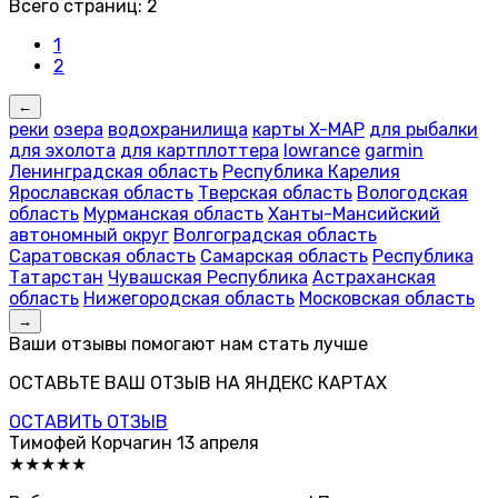
Всего страниц:
2
1
2
←
реки
озера
водохранилища
карты X-MAP
для рыбалки
для эхолота
для картплоттера
lowrance
garmin
Ленинградская область
Республика Карелия
Ярославская область
Тверская область
Вологодская
область
Мурманская область
Ханты-Мансийский
автономный округ
Волгоградская область
Саратовская область
Самарская область
Республика
Татарстан
Чувашская Республика
Астраханская
область
Нижегородская область
Московская область
→
Ваши отзывы помогают нам стать лучше
ОСТАВЬТЕ ВАШ ОТЗЫВ НА ЯНДЕКС КАРТАХ
ОСТАВИТЬ ОТЗЫВ
Тимофей Корчагин
13 апреля
★★★★★