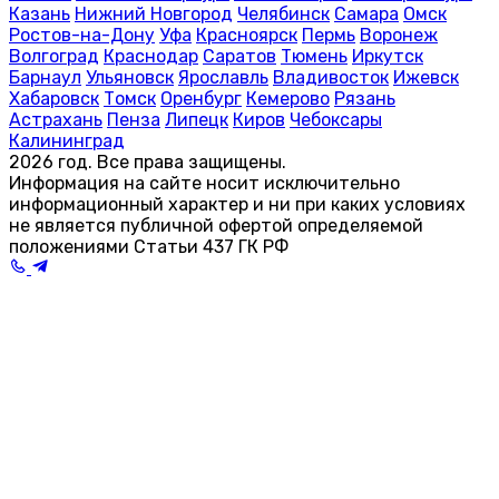
Казань
Нижний Новгород
Челябинск
Самара
Омск
Ростов-на-Дону
Уфа
Красноярск
Пермь
Воронеж
Волгоград
Краснодар
Саратов
Тюмень
Иркутск
Барнаул
Ульяновск
Ярославль
Владивосток
Ижевск
Хабаровск
Томск
Оренбург
Кемерово
Рязань
Астрахань
Пенза
Липецк
Киров
Чебоксары
Калининград
2026 год. Все права защищены.
Информация на сайте носит исключительно
информационный характер и ни при каких условиях
не является публичной офертой определяемой
положениями Статьи 437 ГК РФ