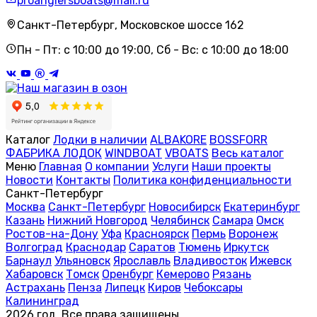
proanglersboats@mail.ru
Санкт-Петербург, Московское шоссе 162
Пн - Пт: с 10:00 до 19:00, Сб - Вс: с 10:00 до 18:00
Каталог
Лодки в наличии
ALBAKORE
BOSSFORR
ФАБРИКА ЛОДОК
WINDBOAT
VBOATS
Весь каталог
Меню
Главная
О компании
Услуги
Наши проекты
Новости
Контакты
Политика конфиденциальности
Санкт-Петербург
Москва
Санкт-Петербург
Новосибирск
Екатеринбург
Казань
Нижний Новгород
Челябинск
Самара
Омск
Ростов-на-Дону
Уфа
Красноярск
Пермь
Воронеж
Волгоград
Краснодар
Саратов
Тюмень
Иркутск
Барнаул
Ульяновск
Ярославль
Владивосток
Ижевск
Хабаровск
Томск
Оренбург
Кемерово
Рязань
Астрахань
Пенза
Липецк
Киров
Чебоксары
Калининград
2026 год. Все права защищены.