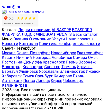
Каталог
Лодки в наличии
ALBAKORE
BOSSFORR
ФАБРИКА ЛОДОК
WINDBOAT
VBOATS
Весь каталог
Меню
Главная
О компании
Услуги
Наши проекты
Новости
Контакты
Политика конфиденциальности
Санкт-Петербург
Москва
Санкт-Петербург
Новосибирск
Екатеринбург
Казань
Нижний Новгород
Челябинск
Самара
Омск
Ростов-на-Дону
Уфа
Красноярск
Пермь
Воронеж
Волгоград
Краснодар
Саратов
Тюмень
Иркутск
Барнаул
Ульяновск
Ярославль
Владивосток
Ижевск
Хабаровск
Томск
Оренбург
Кемерово
Рязань
Астрахань
Пенза
Липецк
Киров
Чебоксары
Калининград
2026 год. Все права защищены.
Информация на сайте носит исключительно
информационный характер и ни при каких условиях
не является публичной офертой определяемой
положениями Статьи 437 ГК РФ