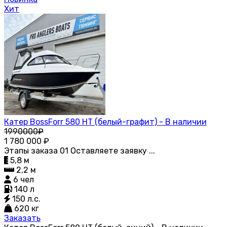
Хит
Катер BossForr 580 HT (белый-графит) - В наличии
1990000₽
1 780 000
₽
Этапы заказа 01 Оставляете заявку ...
5,8 м
2,2 м
6 чел
140 л
150 л.с.
620 кг
Заказать